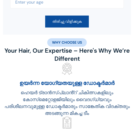
തിരിച്ചു വിളിക്കുക
WHY CHOOSE US
Your Hair, Our Expertise – Here's Why We’re
Different
ഉയർന്ന യോഗ്യതയുള്ള ഡോക്ടർമാർ
ഹെയർ ട്രാൻസ്‌പ്ലാൻ്റ് ചികിത്സകളിലും
കോസ്‌മെറ്റോളജിയിലും വൈദഗ്ധ്യവും
പരിശീലനവുമുള്ള ഡോക്ടർമാരും സാങ്കേതിക വിദക്തരും
അടങ്ങുന്ന മികച്ച ടീം