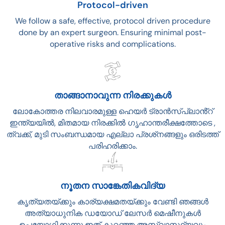
Protocol-driven
We follow a safe, effective, protocol driven procedure
done by an expert surgeon. Ensuring minimal post-
operative risks and complications.
താങ്ങാനാവുന്ന നിരക്കുകൾ
ലോകോത്തര നിലവാരമുള്ള ഹെയർ ട്രാൻസ്‌പ്ലാൻ്റ്
ഇന്ത്യയിൽ, മിതമായ നിരക്കിൽ ഗൃഹാന്തരീക്ഷത്തോടെ ,
ത്വക്ക്, മുടി സംബന്ധമായ എല്ലാ പ്രശ്‌നങ്ങളും ഒരിടത്ത്
പരിഹരിക്കാം.
നൂതന സാങ്കേതികവിദ്യ
കൃത്യതയ്ക്കും കാര്യക്ഷമതയ്ക്കും വേണ്ടി ഞങ്ങൾ
അത്യാധുനിക ഡയോഡ് ലേസർ മെഷീനുകൾ
ഉപയോഗിക്കുന്നു.ഇത് കുറഞ്ഞ അസ്വാസ്ഥ്യവും