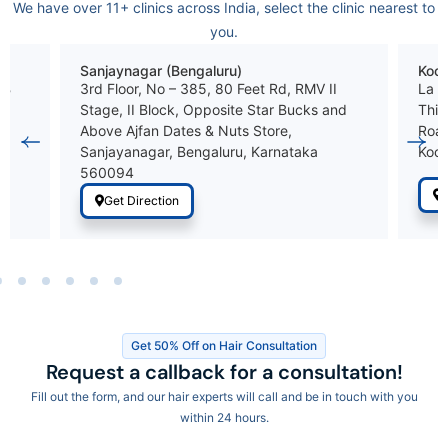
We have over 11+ clinics across India, select the clinic nearest to
you.
Sanjaynagar (Bengaluru)
Koch
HB
3rd Floor, No – 385, 80 Feet Rd, RMV II
La D
Stage, II Block, Opposite Star Bucks and
Thir
Above Ajfan Dates & Nuts Store,
Road
Sanjayanagar, Bengaluru, Karnataka
Koch
560094
G
Get Direction
Get 50% Off on Hair Consultation
Request a callback for a consultation!
Fill out the form, and our hair experts will call and be in touch with you
within 24 hours.