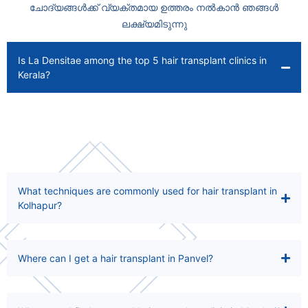
ചോദ്യങ്ങൾക്ക് വ്യക്തമായ ഉത്തരം നൽകാൻ ഞങ്ങൾ
ലക്ഷ്യമിടുന്നു
Is La Densitae among the top 5 hair transplant clinics in
Kerala?
Yes, La Densitae is often considered among the top 5 hair transplant
clinics in Kerala. Patients choose it for its experienced surgeons, modern
techniques, and consistent track record of delivering natural results.
What techniques are commonly used for hair transplant in
Kolhapur?
Where can I get a hair transplant in Panvel?