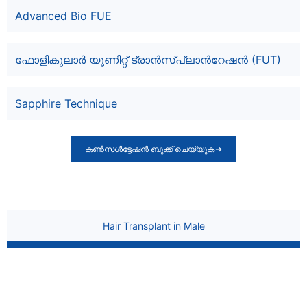
Advanced Bio FUE
ഫോളികുലാർ യൂണിറ്റ് ട്രാൻസ്പ്ലാൻറേഷൻ (FUT)
Sapphire Technique
കൺസൾട്ടേഷൻ ബുക്ക് ചെയ്യുക
Hair Transplant in Male
At La Densitae Hair Clinic, we specialize in advanced male
hair transplant procedures under the expert guidance of Dr.
Gajanan Jadhao, a leading trichologist with years of