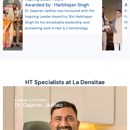
Awarded by : Harbhajan Singh
Aw
Dr. Gajanan Jadhav was honoured with the
Dr.
Inspiring Leader Award by Shri Harbhajan
Fam
Singh for his remarkable leadership and
Min
pioneering work in Hair & Cosmetology.
the
HT Specialists at La Densitae
Founder & Director
Dr. Gajanan Jadhao